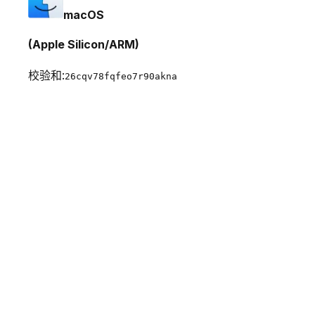
macOS
(Apple Silicon/ARM)
校验和:
26cqv78fqfeo7r90akna