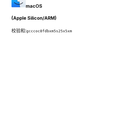
macOS
(Apple Silicon/ARM)
校验和:
gcccoc8fdbxm5s25x5xm