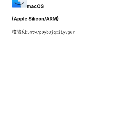
macOS
(Apple Silicon/ARM)
校验和:
5mtw7p0yb3jqxiiyvgur