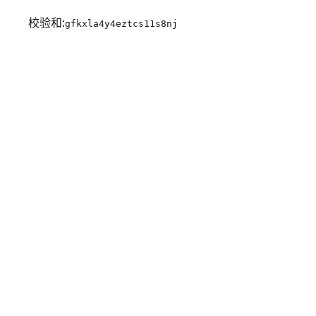
校验和:
gfkxla4y4eztcs11s8nj