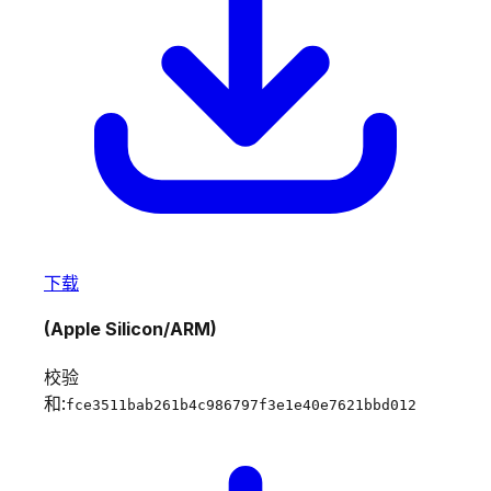
下载
(Apple Silicon/ARM)
校验
和:
fce3511bab261b4c986797f3e1e40e7621bbd012