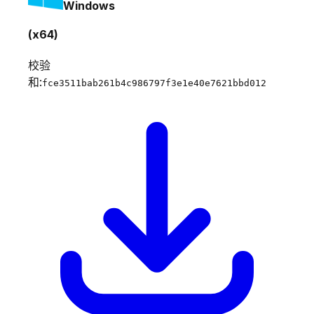
Windows
(x64)
校验
和:
fce3511bab261b4c986797f3e1e40e7621bbd012