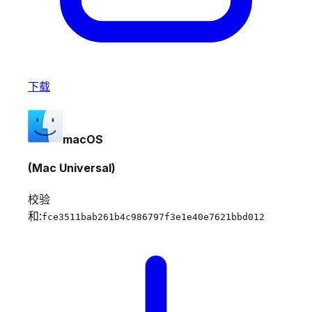
下载
macOS
(Mac Universal)
校验
和:
fce3511bab261b4c986797f3e1e40e7621bbd012