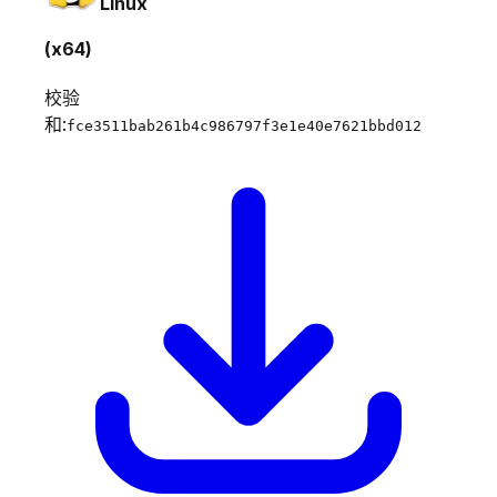
Linux
(x64)
校验
和:
fce3511bab261b4c986797f3e1e40e7621bbd012