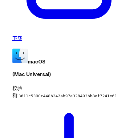
下载
macOS
(Mac Universal)
校验
和:
3611c5390c448b242ab97e328493bb8ef7241e61