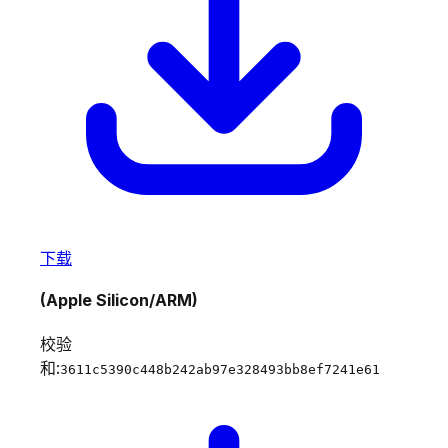
下载
(Apple Silicon/ARM)
校验
和:
3611c5390c448b242ab97e328493bb8ef7241e61