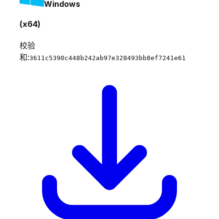
Windows
(x64)
校验
和:
3611c5390c448b242ab97e328493bb8ef7241e61