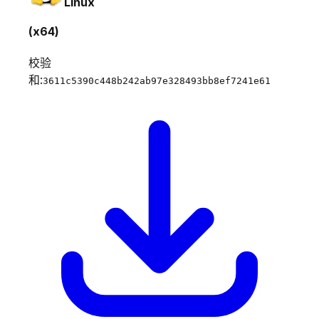
Linux
(x64)
校验
和:
3611c5390c448b242ab97e328493bb8ef7241e61