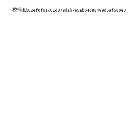
校验和:
82ef0f61c01d079d1b7e5ab04d88499d5af500e3