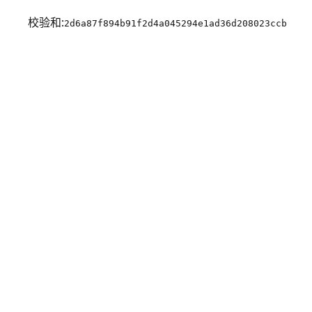
校验和:
2d6a87f894b91f2d4a045294e1ad36d208023ccb