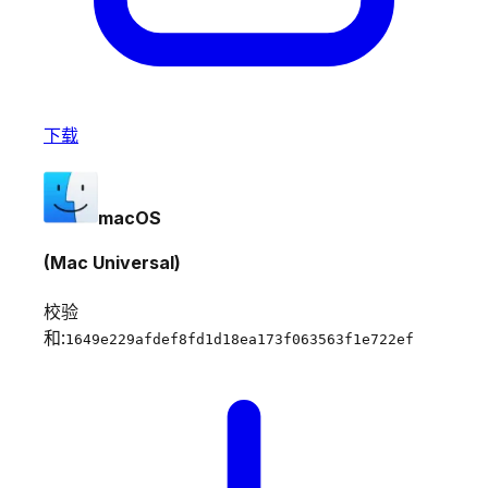
下载
macOS
(Mac Universal)
校验
和:
1649e229afdef8fd1d18ea173f063563f1e722ef