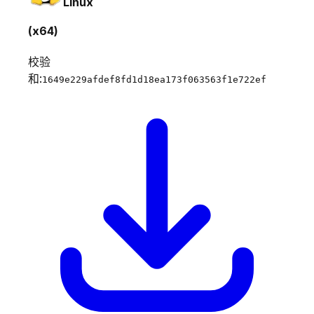
Linux
(x64)
校验
和:
1649e229afdef8fd1d18ea173f063563f1e722ef