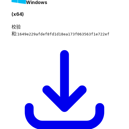
Windows
(x64)
校验
和:
1649e229afdef8fd1d18ea173f063563f1e722ef