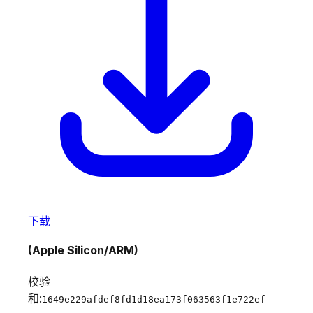
下载
(Apple Silicon/ARM)
校验
和:
1649e229afdef8fd1d18ea173f063563f1e722ef