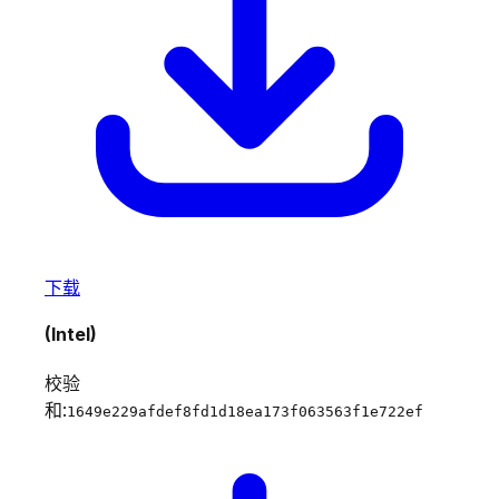
下载
(Intel)
校验
和:
1649e229afdef8fd1d18ea173f063563f1e722ef