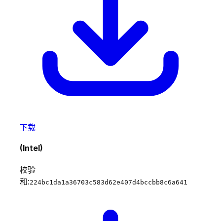
下载
(Intel)
校验
和:
224bc1da1a36703c583d62e407d4bccbb8c6a641