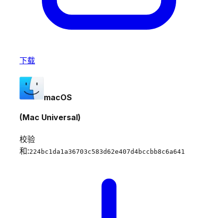
下载
macOS
(Mac Universal)
校验
和:
224bc1da1a36703c583d62e407d4bccbb8c6a641