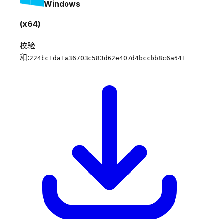
Windows
(x64)
校验
和:
224bc1da1a36703c583d62e407d4bccbb8c6a641