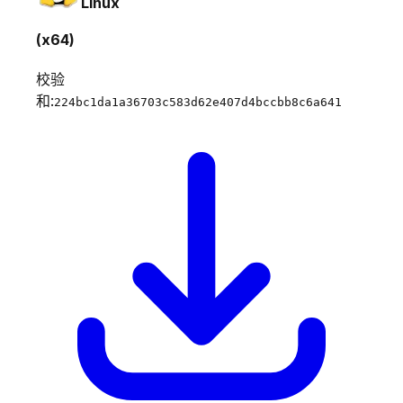
Linux
(x64)
校验
和:
224bc1da1a36703c583d62e407d4bccbb8c6a641