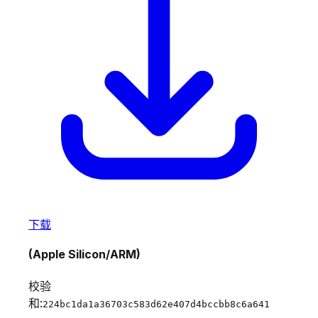
下载
(Apple Silicon/ARM)
校验
和:
224bc1da1a36703c583d62e407d4bccbb8c6a641