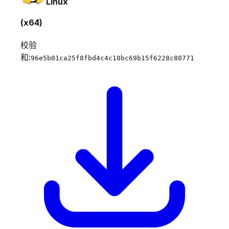
Linux
(x64)
校验
和:
96e5b01ca25f8fbd4c4c10bc69b15f6228c80771