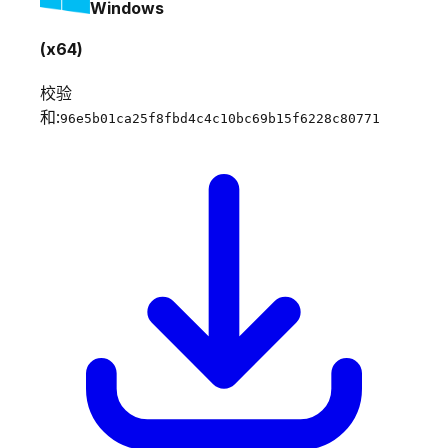
Windows
(x64)
校验
和:
96e5b01ca25f8fbd4c4c10bc69b15f6228c80771