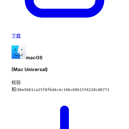
下载
macOS
(Mac Universal)
校验
和:
96e5b01ca25f8fbd4c4c10bc69b15f6228c80771