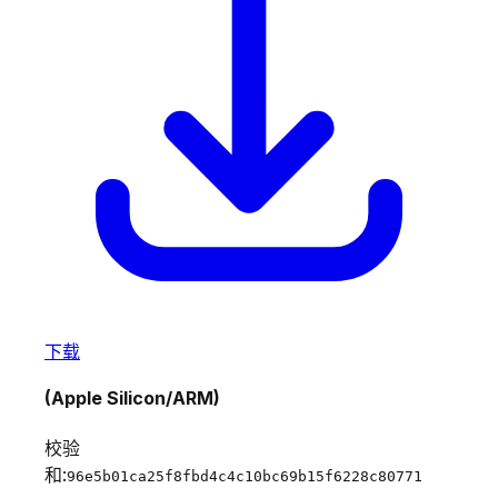
下载
(Apple Silicon/ARM)
校验
和:
96e5b01ca25f8fbd4c4c10bc69b15f6228c80771