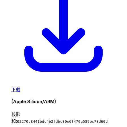
下载
(Apple Silicon/ARM)
校验
和:
02270c8441bdc4b2fdbc30e6f470a589ec78d60d