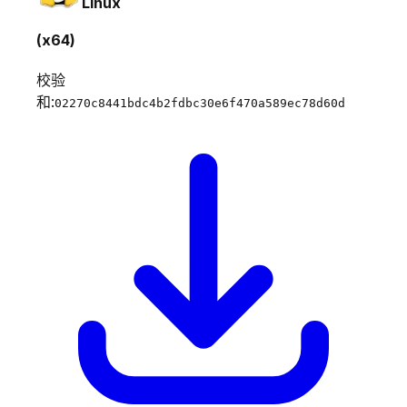
Linux
(x64)
校验
和:
02270c8441bdc4b2fdbc30e6f470a589ec78d60d