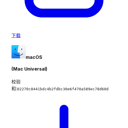
下载
macOS
(Mac Universal)
校验
和:
02270c8441bdc4b2fdbc30e6f470a589ec78d60d