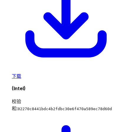
下载
(Intel)
校验
和:
02270c8441bdc4b2fdbc30e6f470a589ec78d60d