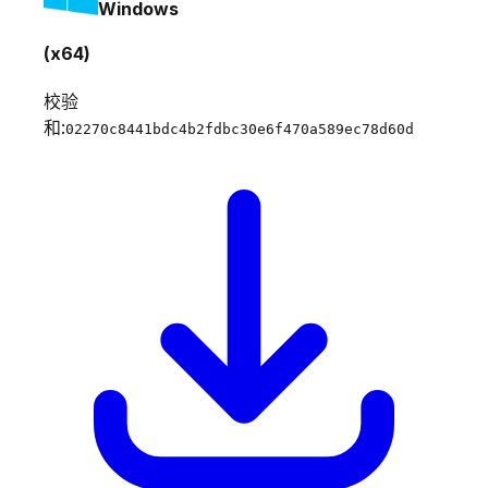
Windows
(x64)
校验
和:
02270c8441bdc4b2fdbc30e6f470a589ec78d60d