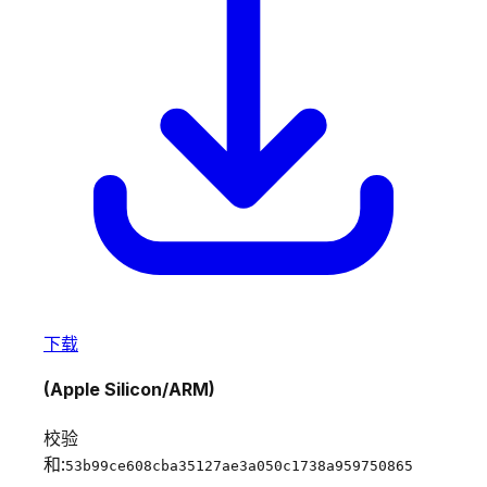
下载
(Apple Silicon/ARM)
校验
和:
53b99ce608cba35127ae3a050c1738a959750865