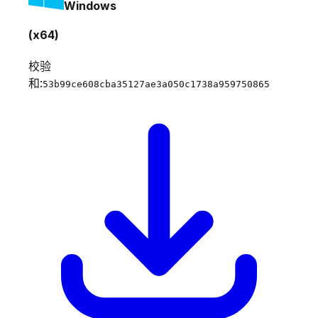
Windows
(x64)
校验
和:
53b99ce608cba35127ae3a050c1738a959750865