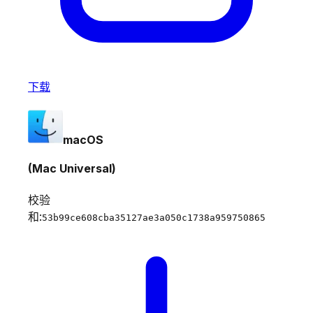
下载
macOS
(Mac Universal)
校验
和:
53b99ce608cba35127ae3a050c1738a959750865