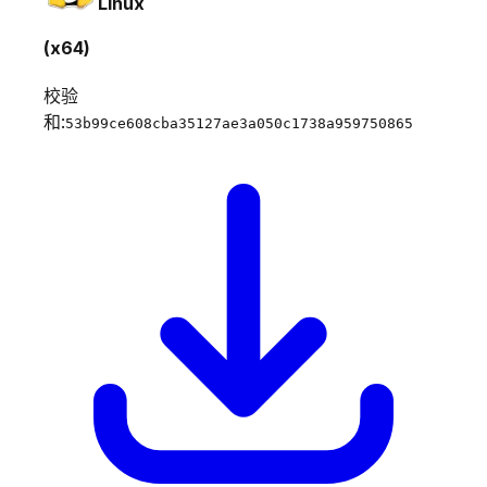
Linux
(x64)
校验
和:
53b99ce608cba35127ae3a050c1738a959750865