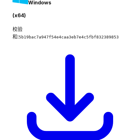
Windows
(x64)
校验
和:
5b19bac7a947f54e4caa3eb7e4c5fbf832389853