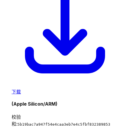
下载
(Apple Silicon/ARM)
校验
和:
5b19bac7a947f54e4caa3eb7e4c5fbf832389853