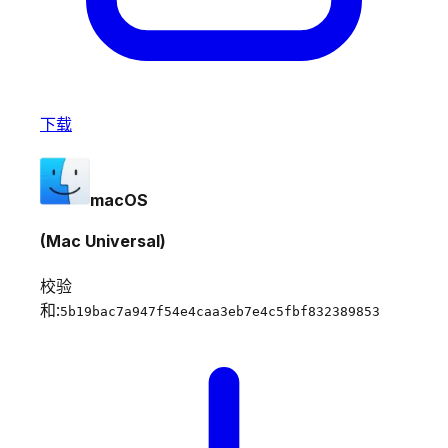
下载
macOS
(Mac Universal)
校验
和:
5b19bac7a947f54e4caa3eb7e4c5fbf832389853