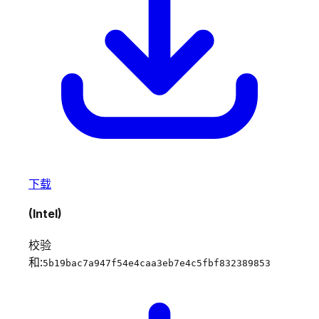
下载
(Intel)
校验
和:
5b19bac7a947f54e4caa3eb7e4c5fbf832389853