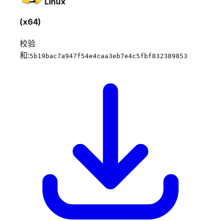
Linux
(x64)
校验
和:
5b19bac7a947f54e4caa3eb7e4c5fbf832389853