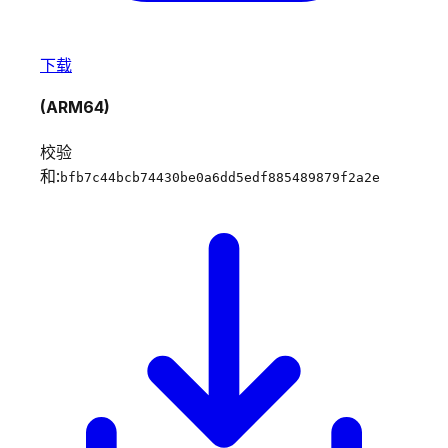
下载
(ARM64)
校验
和:
bfb7c44bcb74430be0a6dd5edf885489879f2a2e