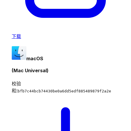
下载
macOS
(Mac Universal)
校验
和:
bfb7c44bcb74430be0a6dd5edf885489879f2a2e