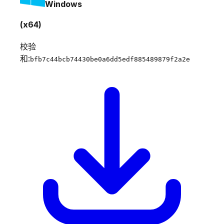
Windows
(x64)
校验
和:
bfb7c44bcb74430be0a6dd5edf885489879f2a2e