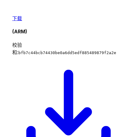
下载
(ARM)
校验
和:
bfb7c44bcb74430be0a6dd5edf885489879f2a2e