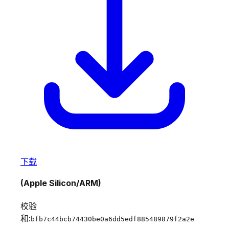
下载
(Apple Silicon/ARM)
校验
和:
bfb7c44bcb74430be0a6dd5edf885489879f2a2e