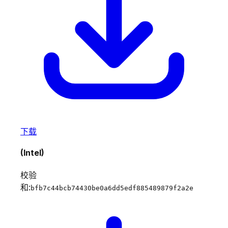
下载
(Intel)
校验
和:
bfb7c44bcb74430be0a6dd5edf885489879f2a2e