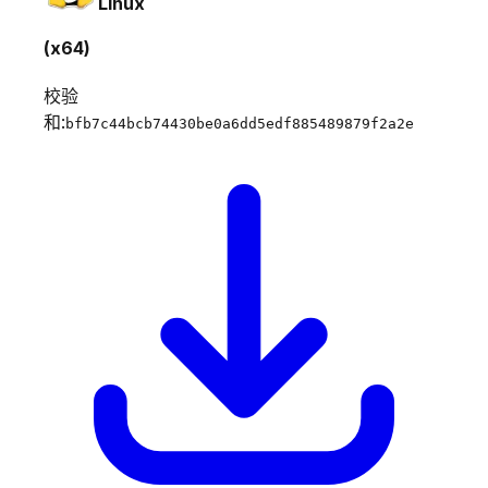
Linux
(x64)
校验
和:
bfb7c44bcb74430be0a6dd5edf885489879f2a2e