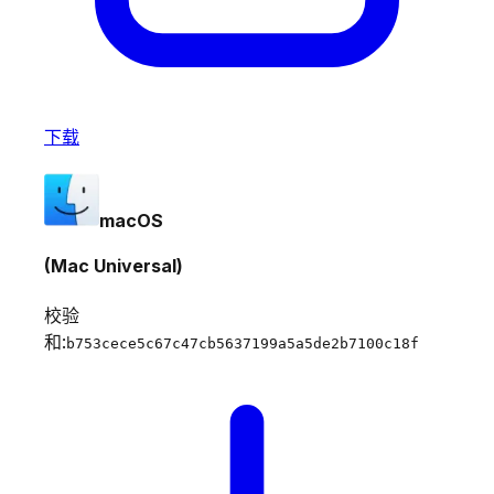
下载
macOS
(Mac Universal)
校验
和:
b753cece5c67c47cb5637199a5a5de2b7100c18f