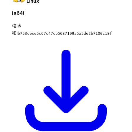
Linux
(x64)
校验
和:
b753cece5c67c47cb5637199a5a5de2b7100c18f