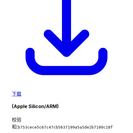
下载
(Apple Silicon/ARM)
校验
和:
b753cece5c67c47cb5637199a5a5de2b7100c18f