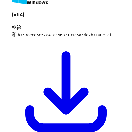
Windows
(x64)
校验
和:
b753cece5c67c47cb5637199a5a5de2b7100c18f