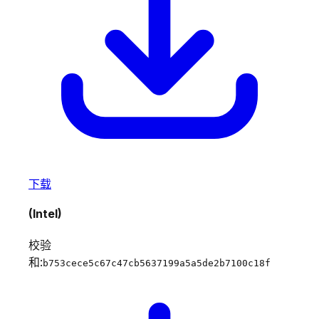
下载
(Intel)
校验
和:
b753cece5c67c47cb5637199a5a5de2b7100c18f