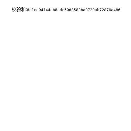
校验和:
6c1ce04f44eb8adc50d3588ba0729ab72876a486