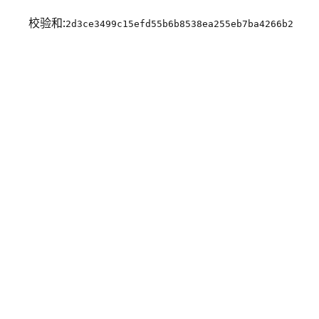
校验和:
2d3ce3499c15efd55b6b8538ea255eb7ba4266b2