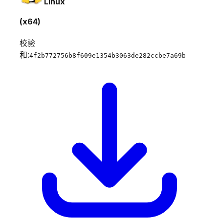
Linux
(x64)
校验
和:
4f2b772756b8f609e1354b3063de282ccbe7a69b