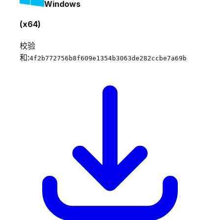
Windows
(x64)
校验
和:
4f2b772756b8f609e1354b3063de282ccbe7a69b