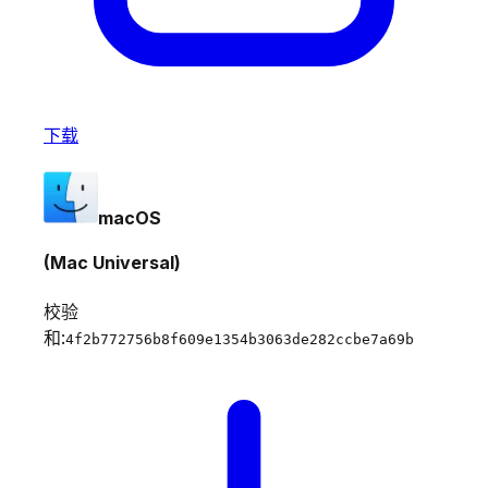
下载
macOS
(Mac Universal)
校验
和:
4f2b772756b8f609e1354b3063de282ccbe7a69b