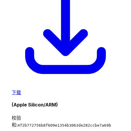
下载
(Apple Silicon/ARM)
校验
和:
4f2b772756b8f609e1354b3063de282ccbe7a69b