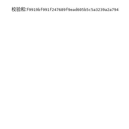
校验和:
f9919bf991f247689f9ead605b5c5a3239a2a794