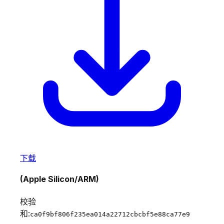
下载
(Apple Silicon/ARM)
校验
和:
ca0f9bf806f235ea014a22712cbcbf5e88ca77e9