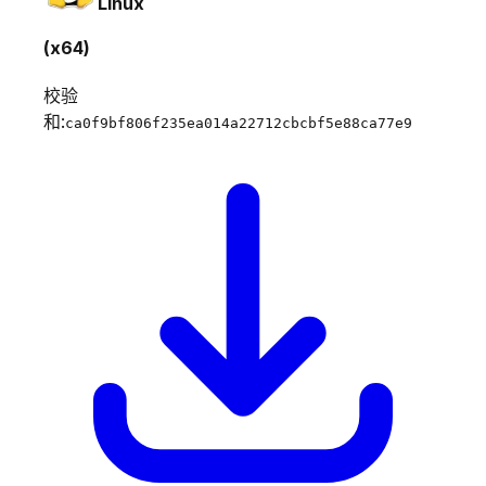
Linux
(x64)
校验
和:
ca0f9bf806f235ea014a22712cbcbf5e88ca77e9