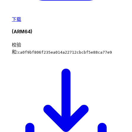
下载
(ARM64)
校验
和:
ca0f9bf806f235ea014a22712cbcbf5e88ca77e9