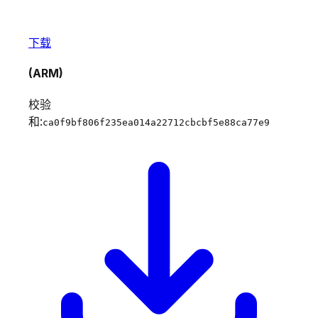
下载
(ARM)
校验
和:
ca0f9bf806f235ea014a22712cbcbf5e88ca77e9