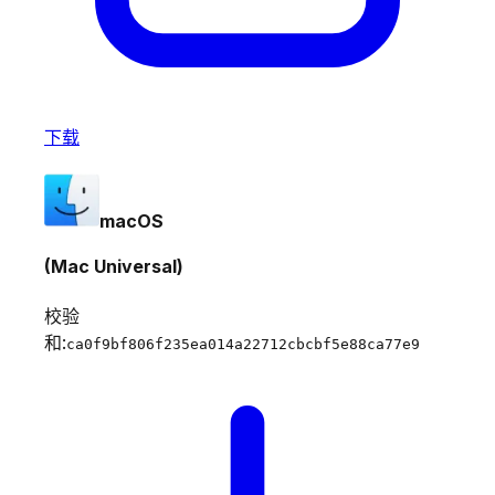
下载
macOS
(Mac Universal)
校验
和:
ca0f9bf806f235ea014a22712cbcbf5e88ca77e9