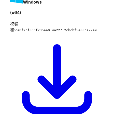
Windows
(x64)
校验
和:
ca0f9bf806f235ea014a22712cbcbf5e88ca77e9