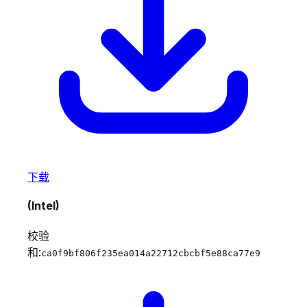
下载
(Intel)
校验
和:
ca0f9bf806f235ea014a22712cbcbf5e88ca77e9