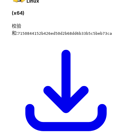
Linux
(x64)
校验
和:
7150844152b426ed50d2b68dd6b33b5c5beb73ca