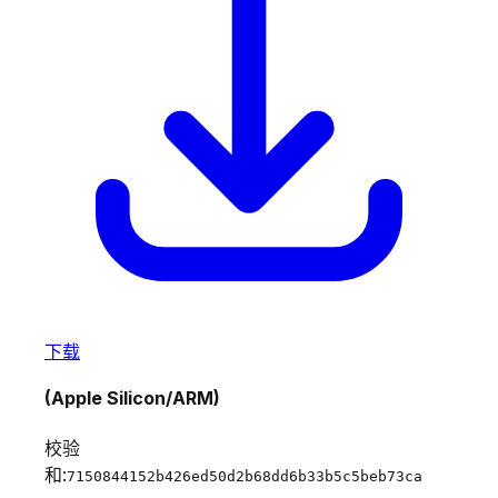
下载
(Apple Silicon/ARM)
校验
和:
7150844152b426ed50d2b68dd6b33b5c5beb73ca