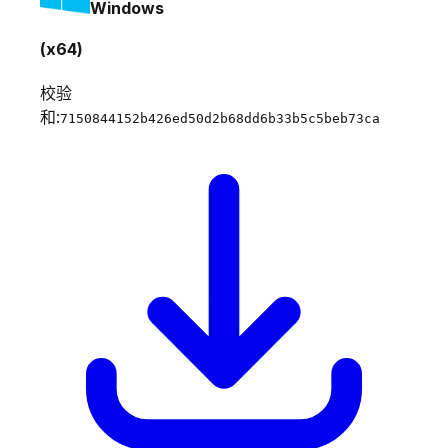
Windows
(x64)
校验
和:
7150844152b426ed50d2b68dd6b33b5c5beb73ca