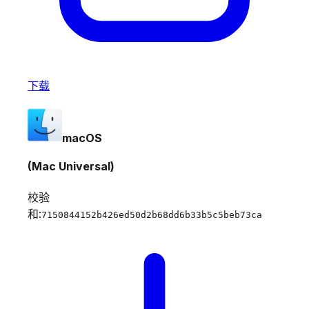
下载
macOS
(Mac Universal)
校验
和:
7150844152b426ed50d2b68dd6b33b5c5beb73ca