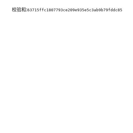
校验和:
63715ffc1807793ce209e935e5c3ab9b79fddc85