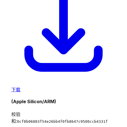
下载
(Apple Silicon/ARM)
校验
和:
0cf8b06883f54e26bb4f0fb8647c9500ccb4331f