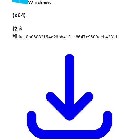
Windows
(x64)
校验
和:
0cf8b06883f54e26bb4f0fb8647c9500ccb4331f