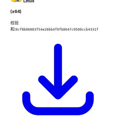
Linux
(x64)
校验
和:
0cf8b06883f54e26bb4f0fb8647c9500ccb4331f