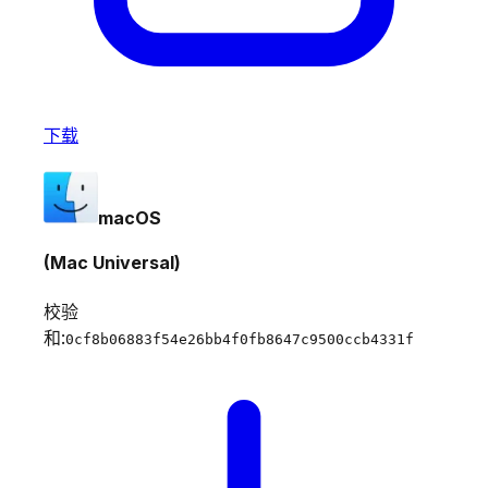
下载
macOS
(Mac Universal)
校验
和:
0cf8b06883f54e26bb4f0fb8647c9500ccb4331f