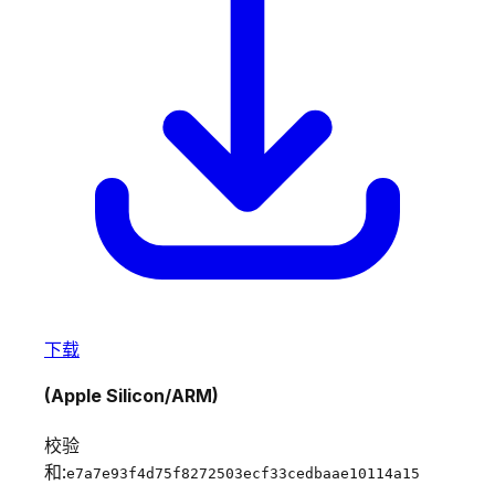
下载
(Apple Silicon/ARM)
校验
和:
e7a7e93f4d75f8272503ecf33cedbaae10114a15