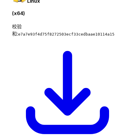
Linux
(x64)
校验
和:
e7a7e93f4d75f8272503ecf33cedbaae10114a15