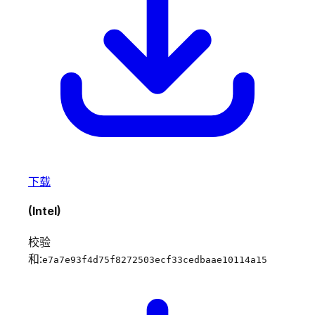
下载
(Intel)
校验
和:
e7a7e93f4d75f8272503ecf33cedbaae10114a15