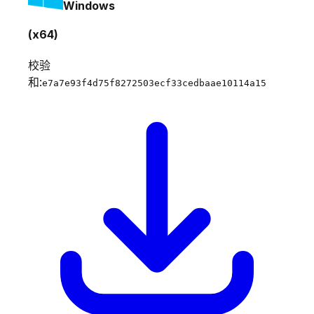
Windows
(x64)
校验
和:
e7a7e93f4d75f8272503ecf33cedbaae10114a15