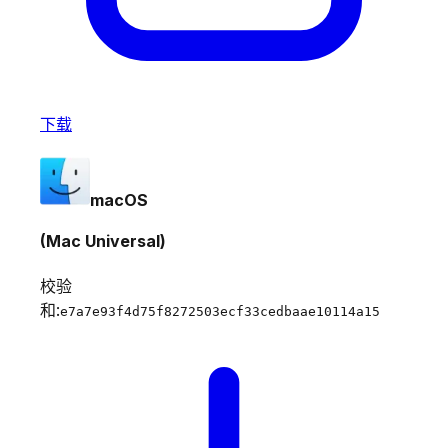
下载
macOS
(Mac Universal)
校验
和:
e7a7e93f4d75f8272503ecf33cedbaae10114a15