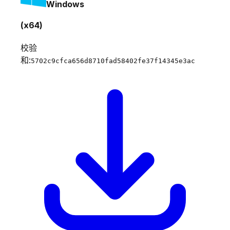
Windows
(x64)
校验
和:
5702c9cfca656d8710fad58402fe37f14345e3ac