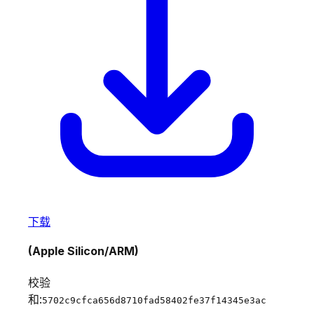
下载
(Apple Silicon/ARM)
校验
和:
5702c9cfca656d8710fad58402fe37f14345e3ac