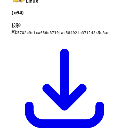
Linux
(x64)
校验
和:
5702c9cfca656d8710fad58402fe37f14345e3ac