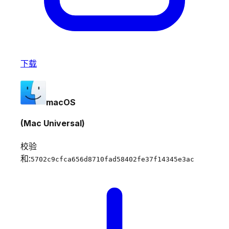
下载
macOS
(Mac Universal)
校验
和:
5702c9cfca656d8710fad58402fe37f14345e3ac